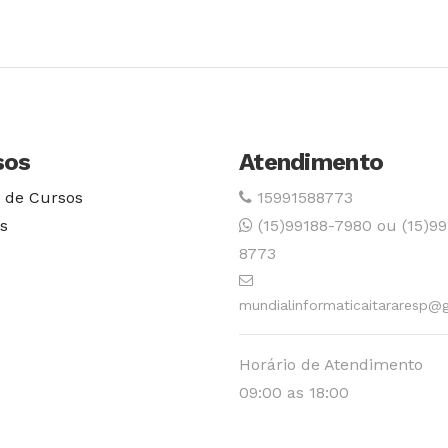
Conhecer Curso
Conhecer Cur
sos
Atendimento
 de Cursos
15991588773
s
(15)99188-7980 ou (15)99
8773
mundialinformaticaitararesp@
Horário de Atendimento
09:00 as 18:00