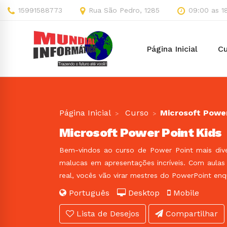
15991588773
Rua São Pedro, 1285
09:00 as 1
Página Inicial
Cu
Página Inicial
Curso
Microsoft Power
Microsoft Power Point Kids
Bem-vindos ao curso de Power Point mais dive
malucas em apresentações incríveis. Com aulas 
real, vocês vão virar mestres do PowerPoint en
Português
Desktop
Mobile
Lista de Desejos
Compartilhar