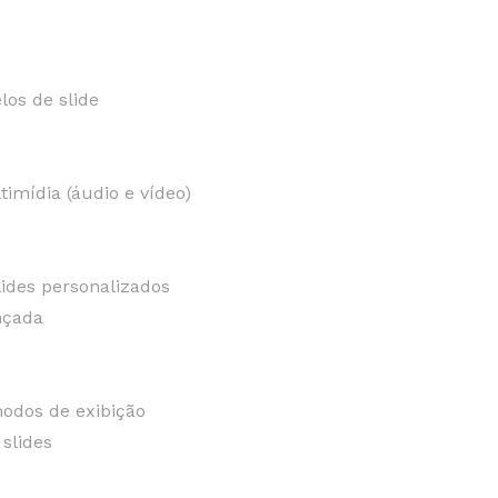
os de slide
mídia (áudio e vídeo)
lides personalizados
nçada
odos de exibição
slides