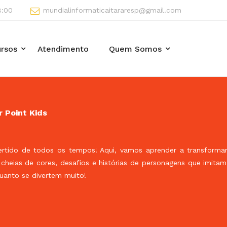
8:00
mundialinformaticaitararesp@gmail.com
rsos
Atendimento
Quem Somos
 Point Kids
rtido de todos os tempos! Aqui, vamos aprender a transformar
cheias de cores, desafios e histórias de personagens que imitam
quanto se divertem muito!