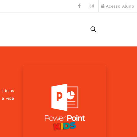
Acesso Aluno
 ideias
 a vida