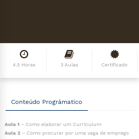
4.5 Horas
3 Aulas
Certificado
Conteúdo Prográmatico
Aula 1
– Como elaborar um Curriculum
Aula 2
– Como procurar por uma vaga de emprego