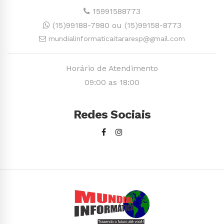
15991588773
(15)99188-7980 ou (15)99158-8773
mundialinformaticaitararesp@gmail.com
Horário de Atendimento
09:00 as 18:00
Redes Sociais